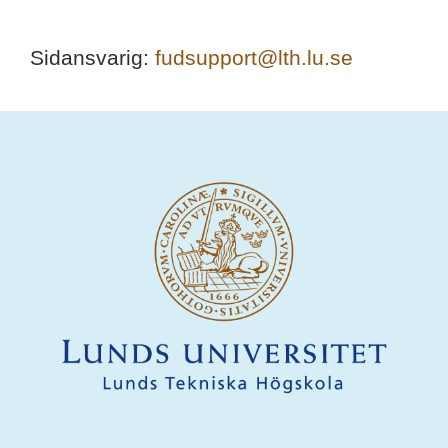
Sidansvarig:
fudsupport@lth.lu.se