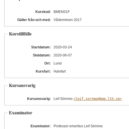
Kurskod:
BMEN01F
Gäller från och med:
Vårterminen 2017
Kurstillfälle
Startdatum:
2020
-03
-24
Slutdatum:
2020
-06
-07
Ort:
Lund
Kursfart:
Halvfart
Kursansvarig
Kursansvarig:
Leif Sörnmo
<leif.sornmo@bme.lth.se>
Examinator
Examinator:
Professor emeritus Leif Sörnmo