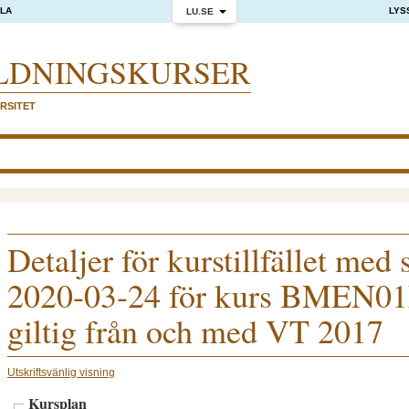
OLA
LYS
LU.SE
LDNINGS­KURSER
RSITET
Detaljer för kurstillfället med
2020-03-24 för kurs BMEN01
giltig från och med VT 2017
Utskriftsvänlig visning
Kursplan