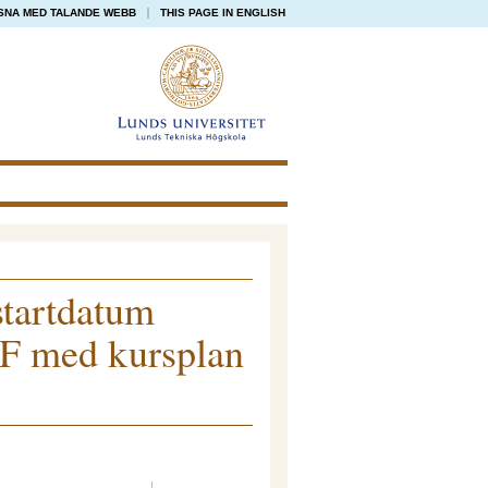
SNA MED TALANDE WEBB
THIS PAGE IN ENGLISH
 startdatum
F med kursplan