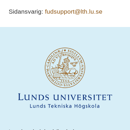
Sidansvarig:
fudsupport@lth.lu.se