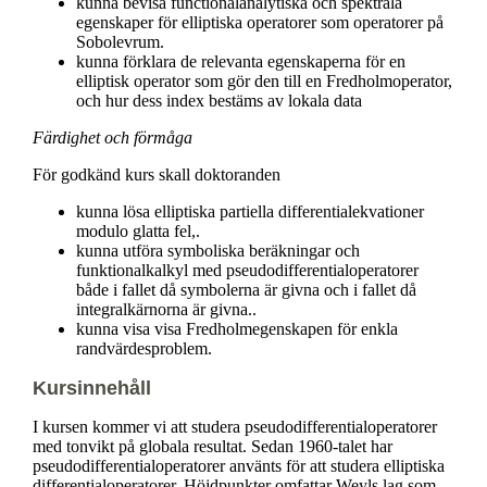
kunna bevisa functionalanalytiska och spektrala
egenskaper för elliptiska operatorer som operatorer på
Sobolevrum.
kunna förklara de relevanta egenskaperna för en
elliptisk operator som gör den till en Fredholmoperator,
och hur dess index bestäms av lokala data
Färdighet och förmåga
För godkänd kurs skall doktoranden
kunna lösa elliptiska partiella differentialekvationer
modulo glatta fel,.
kunna utföra symboliska beräkningar och
funktionalkalkyl med pseudodifferentialoperatorer
både i fallet då symbolerna är givna och i fallet då
integralkärnorna är givna..
kunna visa visa Fredholmegenskapen för enkla
randvärdesproblem.
Kursinnehåll
I kursen kommer vi att studera pseudodifferentialoperatorer
med tonvikt på globala resultat. Sedan 1960-talet har
pseudodifferentialoperatorer använts för att studera elliptiska
differentialoperatorer. Höjdpunkter omfattar Weyls lag som