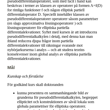
pseudodifferentialoperatorer, som med facit i hand kan
beskrivas i termer av klassen av operatorer på formen A=f(D)
for rimliga funktioner f och någon elliptisk partiell
differentialoperator D. Speciellt innehåller klassen av
pseudodifferentialoperatorer operatorer såsom parametriser
(en slags approximativa lösningsoperatorer ) och
lösningsoperatorer för elliptiska partiella
differentialekvationer. Syftet med kursen är att introducera
pseudodifferentialkalkylen i detalj, med denna kan man
ibland reducera djupa frågor inom partiella
differentialekvationer till räkningar svarande mot
nybörjarkurserna i analys -- och att studera teorins
konsekvenser inom global analys av elliptiska partiella
differentialekvationer.
Mål
Kunskap och förståelse
För godkänd kurs skall doktoranden
kunna presentera en sammanhängande bild av
grunderna för pseudodifferentialkalkylen, begreppet
ellipticitet och konstruktionen av såväl lokala som
globala parametriser för elliptiska operatorer.