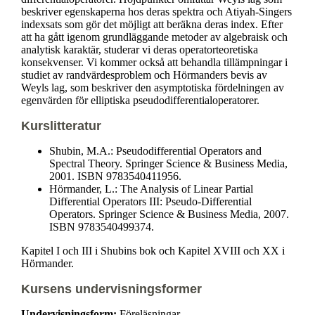
beskriver egenskaperna hos deras spektra och Atiyah-Singers
indexsats som gör det möjligt att beräkna deras index. Efter
att ha gått igenom grundläggande metoder av algebraisk och
analytisk karaktär, studerar vi deras operatorteoretiska
konsekvenser. Vi kommer också att behandla tillämpningar i
studiet av randvärdesproblem och Hörmanders bevis av
Weyls lag, som beskriver den asymptotiska fördelningen av
egenvärden för elliptiska pseudodifferentialoperatorer.
Kurslitteratur
Shubin, M.A.: Pseudodifferential Operators and
Spectral Theory. Springer Science & Business Media,
2001. ISBN 9783540411956.
Hörmander, L.: The Analysis of Linear Partial
Differential Operators III: Pseudo-Differential
Operators. Springer Science & Business Media, 2007.
ISBN 9783540499374.
Kapitel I och III i Shubins bok och Kapitel XVIII och XX i
Hörmander.
Kursens undervisningsformer
Undervisningsform:
Föreläsningar