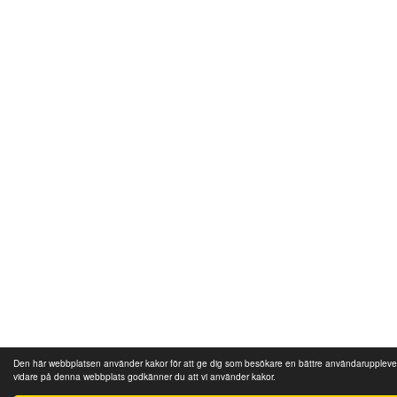
Den här webbplatsen använder kakor för att ge dig som besökare en bättre användaruppleve
vidare på denna webbplats godkänner du att vi använder kakor.