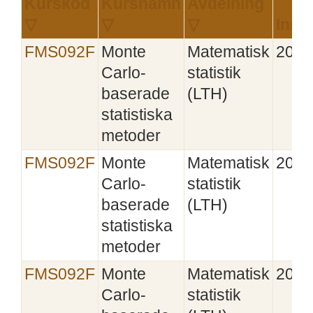
Kurskod
Kursnamn
Avdelning
▽
▽
▽
Inrä
FMS092F
Monte
Matematisk
2014
Carlo-
statistik
baserade
(LTH)
statistiska
metoder
FMS092F
Monte
Matematisk
2014
Carlo-
statistik
baserade
(LTH)
statistiska
metoder
FMS092F
Monte
Matematisk
2017
Carlo-
statistik