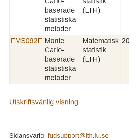
Carlo-
statistik
baserade
(LTH)
statistiska
metoder
FMS092F
Monte
Matematisk
2022
Carlo-
statistik
baserade
(LTH)
statistiska
metoder
Utskriftsvänlig visning
Sidansvarig:
fudsupport@lth.lu.se