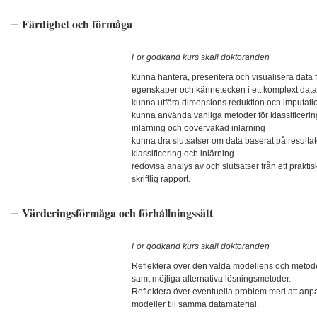
Färdighet och förmåga
För godkänd kurs skall doktoranden
kunna hantera, presentera och visualisera data fö
egenskaper och kännetecken i ett komplext data
kunna utföra dimensions reduktion och imputati
kunna använda vanliga metoder för klassificeri
inlärning och oövervakad inlärning
kunna dra slutsatser om data baserat på resultat
klassificering och inlärning.
redovisa analys av och slutsatser från ett praktis
skriftlig rapport.
Värderingsförmåga och förhållningssätt
För godkänd kurs skall doktoranden
Reflektera över den valda modellens och meto
samt möjliga alternativa lösningsmetoder.
Reflektera över eventuella problem med att anpa
modeller till samma datamaterial.