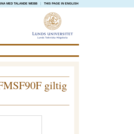
SNA MED TALANDE WEBB
THIS PAGE IN ENGLISH
s FMSF90F giltig