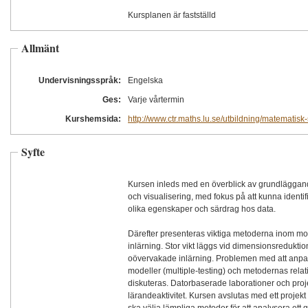
Kursplanen är fastställd
Allmänt
Undervisningsspråk:
Engelska
Ges:
Varje vårtermin
Kurshemsida:
http://www.ctr.maths.lu.se/utbildning/matematisk-s
Syfte
Kursen inleds med en överblick av grundläggan
och visualisering, med fokus på att kunna identifi
olika egenskaper och särdrag hos data.
Därefter presenteras viktiga metoderna inom mod
inlärning. Stor vikt läggs vid dimensionsredukti
oövervakade inlärning. Problemen med att anpas
modeller (multiple-testing) och metodernas relati
diskuteras. Datorbaserade laborationer och proje
lärandeaktivitet. Kursen avslutas med ett projekt där studenterna