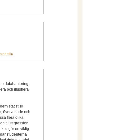
tatistik/
de datahantering
era och illustrera
ern statistisk
on, övervakade och
sa flera olika
on till regression
kt utgör en viktig