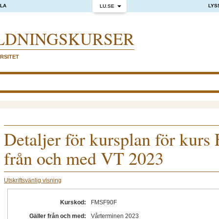
OLA
LYS
LU.SE
LDNINGS­KURSER
RSITET
Detaljer för kursplan för kur
från och med VT 2023
Utskriftsvänlig visning
Kurskod:
FMSF90F
Gäller från och med:
Vårterminen 2023