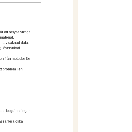
r att belysa viktiga
material.
on av saknad data.
ng, övervakad
en från metoder för
kt problem i en
dens begränsningar
ssa flera olika