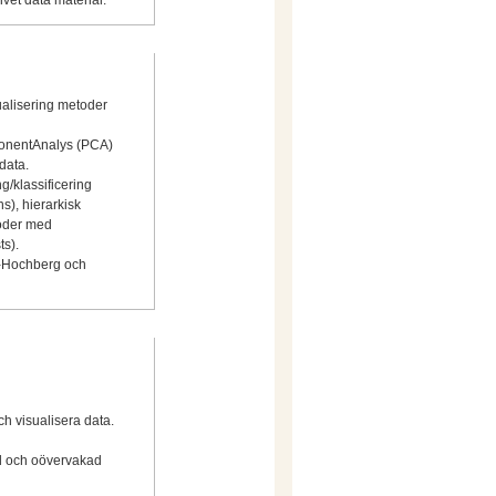
ivet data material.
ualisering metoder
ponentAnalys (PCA)
data.
g/klassificering
s), hierarkisk
toder med
ts).
i-Hochberg och
ch visualisera data.
ad och oövervakad