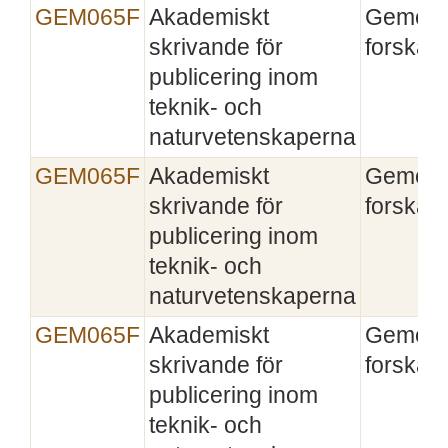
GEM065F
Akademiskt
Gemen
skrivande för
forskaru
publicering inom
teknik- och
naturvetenskaperna
GEM065F
Akademiskt
Gemen
skrivande för
forskaru
publicering inom
teknik- och
naturvetenskaperna
GEM065F
Akademiskt
Gemen
skrivande för
forskaru
publicering inom
teknik- och