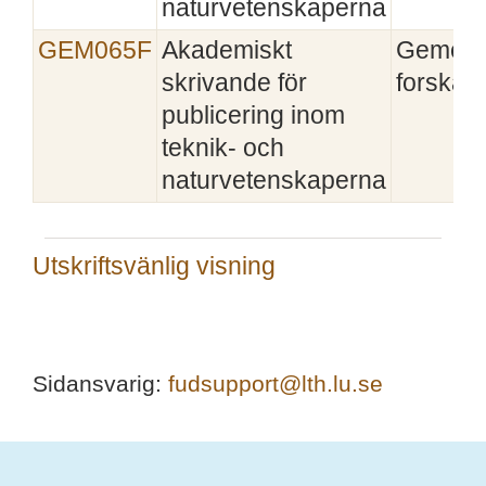
naturvetenskaperna
GEM065F
Akademiskt
Gemen
skrivande för
forskaru
publicering inom
teknik- och
naturvetenskaperna
Utskriftsvänlig visning
Sidansvarig:
fudsupport@lth.lu.se