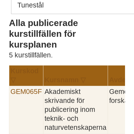
Tunestål
Alla publicerade
kurstillfällen för
kursplanen
5 kurstillfällen.
Kurskod
▽
Kursnamn ▽
Avdeln
GEM065F
Akademiskt
Gemen
skrivande för
forskaru
publicering inom
teknik- och
naturvetenskaperna