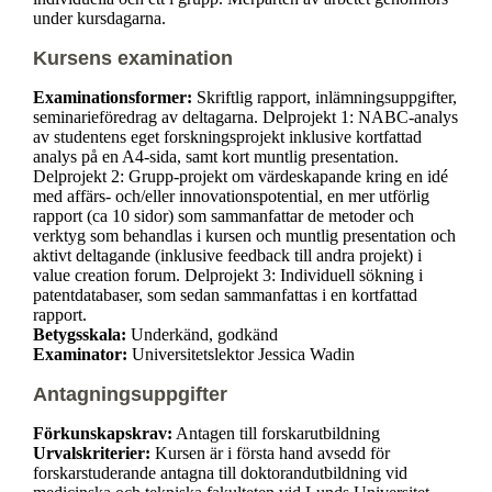
under kursdagarna.
Kursens examination
Examinationsformer:
Skriftlig rapport, inlämningsuppgifter,
seminarieföredrag av deltagarna. Delprojekt 1: NABC-analys
av studentens eget forskningsprojekt inklusive kortfattad
analys på en A4-sida, samt kort muntlig presentation.
Delprojekt 2: Grupp-projekt om värdeskapande kring en idé
med affärs- och/eller innovationspotential, en mer utförlig
rapport (ca 10 sidor) som sammanfattar de metoder och
verktyg som behandlas i kursen och muntlig presentation och
aktivt deltagande (inklusive feedback till andra projekt) i
value creation forum. Delprojekt 3: Individuell sökning i
patentdatabaser, som sedan sammanfattas i en kortfattad
rapport.
Betygsskala:
Underkänd, godkänd
Examinator:
Universitetslektor Jessica Wadin
Antagningsuppgifter
Förkunskapskrav:
Antagen till forskarutbildning
Urvalskriterier:
Kursen är i första hand avsedd för
forskarstuderande antagna till doktorandutbildning vid