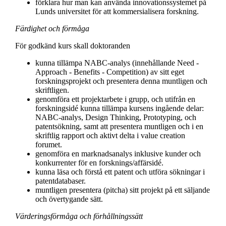
förklara hur man kan använda innovationssystemet på
Lunds universitet för att kommersialisera forskning.
Färdighet och förmåga
För godkänd kurs skall doktoranden
kunna tillämpa NABC-analys (innehållande Need -
Approach - Benefits - Competition) av sitt eget
forskningsprojekt och presentera denna muntligen och
skriftligen.
genomföra ett projektarbete i grupp, och utifrån en
forskningsidé kunna tillämpa kursens ingående delar:
NABC-analys, Design Thinking, Prototyping, och
patentsökning, samt att presentera muntligen och i en
skriftlig rapport och aktivt delta i value creation
forumet.
genomföra en marknadsanalys inklusive kunder och
konkurrenter för en forsknings/affärsidé.
kunna läsa och förstå ett patent och utföra sökningar i
patentdatabaser.
muntligen presentera (pitcha) sitt projekt på ett säljande
och övertygande sätt.
Värderingsförmåga och förhållningssätt