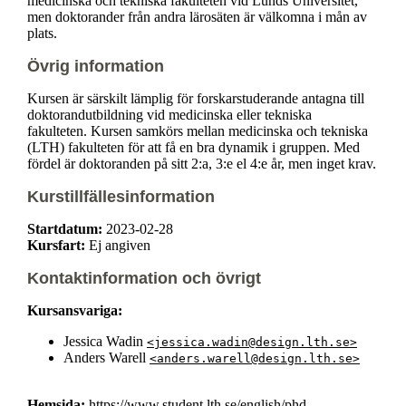
medicinska och tekniska fakulteten vid Lunds Universitet,
men doktorander från andra lärosäten är välkomna i mån av
plats.
Övrig information
Kursen är särskilt lämplig för forskarstuderande antagna till
doktorandutbildning vid medicinska eller tekniska
fakulteten. Kursen samkörs mellan medicinska och tekniska
(LTH) fakulteten för att få en bra dynamik i gruppen. Med
fördel är doktoranden på sitt 2:a, 3:e el 4:e år, men inget krav.
Kurstillfällesinformation
Startdatum:
2023-02-28
Kursfart:
Ej angiven
Kontaktinformation och övrigt
Kursansvariga:
Jessica Wadin
<jessica.wadin@design.lth.se>
Anders Warell
<anders.warell@design.lth.se>
Hemsida:
https://www.student.lth.se/english/phd-