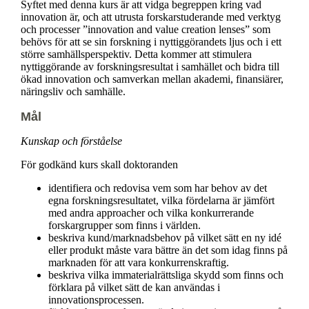
Syftet med denna kurs är att vidga begreppen kring vad
innovation är, och att utrusta forskarstuderande med verktyg
och processer ”innovation and value creation lenses” som
behövs för att se sin forskning i nyttiggörandets ljus och i ett
större samhällsperspektiv. Detta kommer att stimulera
nyttiggörande av forskningsresultat i samhället och bidra till
ökad innovation och samverkan mellan akademi, finansiärer,
näringsliv och samhälle.
Mål
Kunskap och förståelse
För godkänd kurs skall doktoranden
identifiera och redovisa vem som har behov av det
egna forskningsresultatet, vilka fördelarna är jämfört
med andra approacher och vilka konkurrerande
forskargrupper som finns i världen.
beskriva kund/marknadsbehov på vilket sätt en ny idé
eller produkt måste vara bättre än det som idag finns på
marknaden för att vara konkurrenskraftig.
beskriva vilka immaterialrättsliga skydd som finns och
förklara på vilket sätt de kan användas i
innovationsprocessen.