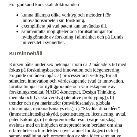
För godkänd kurs skall doktoranden
kunna tillämpa olika verktyg och metoder i för
innovationsarbete i sin forskning.
exemplifiera på vad patent kan användas till.
sammanfatta möjligheter och förutsättningar för
nyttiggörande av forskning i allmänhet och på Lunds
universitet i synnerhet.
Kursinnehåll
Kursen hålls under sex heldagar inom ca 2 månaders tid med
fokus på forskningsbaserad innovation och idégenerering.
Följande områden ingår: a) processer och verktyg för att
stimulera innovation och värdeskapande (vad är innovation,
förutsättningar för nyttiggörande och värdeskapande av
forskningsresultat, NABC-konceptet, Design Thinking,
mentala och fysiska verktyg (iterative prototyping)), b)
trender och nya marknader (omvärldsanalys, globala
utmaningar, marknadsanalys etc.), c) “Skydda dina idéer”
(immaterialrättsligt skydd, patentstrategier, licensiering, avtal,
patentsökning), d) entreprenöriella resor (varje kursdag
avslutas med en inbjuden entreprenör som berättar om sina
erfarenheter och reflekterar över ämnet för dagen) och e)
sammanställning och presentation av sina idéer samt att ge