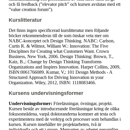
och få feedback (”elevator pitch” och kursen avslutas med ett
”value creation forum”).
Kurslitteratur
Det finns ingen specificerad kurslitteratur men följande
böcker rekommenderas till de som önskar veta mer om
NABC-konceptet och Design Thinking. NABC: Carlson,
Curtis R. & Wilmot, William W.: Innovation: The Five
Disciplines for Creating what Customers Want. Crown
Business, New York, 2006. Design Thinking: Brown, T.,
Katz, B.,: Change by Design Thinking Transforms
Organizations and Inspires Innovation. Harper Collins, 2009,
ISBN:0061766089. Kumar, V,: 101 Design Methods - A
Structured Approach for Driving Innovation in your
Organization. Wiley, 2012, ISBN: 1118083466.
Kursens undervisningsformer
Undervisningsformer:
Föreläsningar, övningar, projekt.
Kursen består av introducerande föreläsningar kring de olika
fokusområdena, varpå doktoranderna kommer att testa och
experimentera med de verktyg och processer som behandlas i
kursen. Kursen innehåller tre projektarbeten, två är
individuella och ett i grupp. Merparten av arbetet genomförs