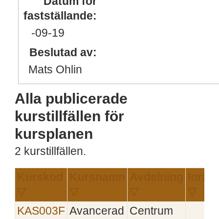
Datum för
fastställande:
-09
-19
Beslutad av:
Mats Ohlin
Alla publicerade
kurstillfällen för
kursplanen
2 kurstillfällen.
Kurskod
Kursnamn
Avdelning
Inrätt
▽
▽
▽
▽
KAS003F
Avancerad
Centrum