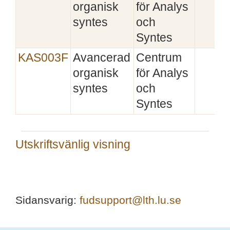
organisk
för Analys
syntes
och
Syntes
KAS003F
Avancerad
Centrum
organisk
för Analys
syntes
och
Syntes
Utskriftsvänlig visning
Sidansvarig:
fudsupport@lth.lu.se