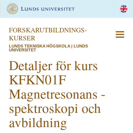
FORSKAR­UTBILDNINGS­
KURSER
LUNDS TEKNISKA HÖGSKOLA | LUNDS
UNIVERSITET
Detaljer för kurs
KFKN01F
Magnetresonans -
spektroskopi och
avbildning