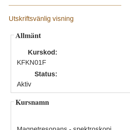
Utskriftsvänlig visning
Allmänt
Kurskod:
KFKN01F
Status:
Aktiv
Kursnamn
Magnetresonans - spektroskopi