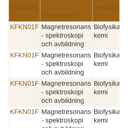
Kurskod
Avdelning
▽
Kursnamn ▽
▽
KFKN01F
Magnetresonans
Biofysikalis
- spektroskopi
kemi
och avbildning
KFKN01F
Magnetresonans
Biofysikalis
- spektroskopi
kemi
och avbildning
KFKN01F
Magnetresonans
Biofysikalis
- spektroskopi
kemi
och avbildning
KFKN01F
Magnetresonans
Biofysikalis
- spektroskopi
kemi