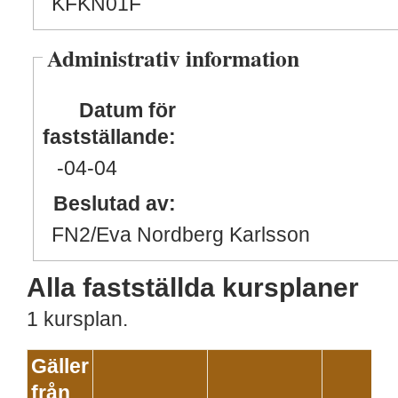
KFKN01F
Administrativ information
Datum för
fastställande:
-04
-04
Beslutad av:
FN2/Eva Nordberg Karlsson
Alla fastställda kursplaner
1 kursplan.
Gäller
från