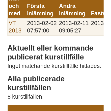
och
Första
Andra
med
inlämning
inlämning
Faststä
VT
2013‑02‑02
2013‑02‑11
2013‑0
2013
07:57:00
09:05:27
Aktuellt eller kommande
publicerat kurstillfälle
Inget matchande kurstillfälle hittades.
Alla publicerade
kurstillfällen
8 kurstillfällen.