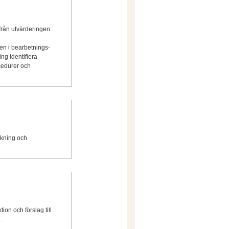
 från utvärderingen
en i bearbetnings-
ng identifiera
ocedurer och
rkning och
ion och förslag till
.