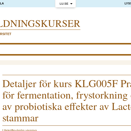
OLA
LYS
LU.SE
LDNINGS­KURSER
RSITET
Detaljer för kurs KLG005F Pra
för fermentation, frystorkning
av probiotiska effekter av Lact
stammar
Utskriftsvänlig visning