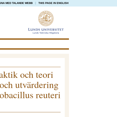
SNA MED TALANDE WEBB
THIS PAGE IN ENGLISH
ktik och teori
 och utvärdering
obacillus reuteri