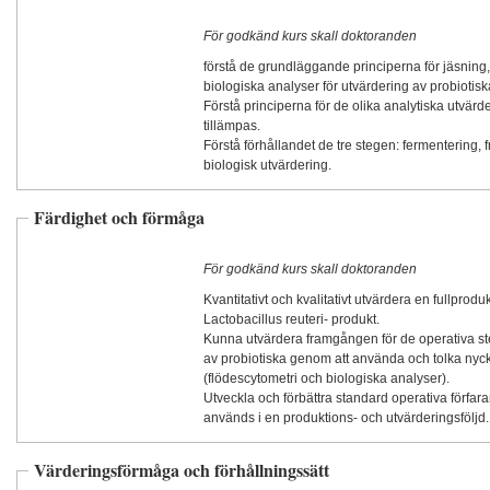
För godkänd kurs skall doktoranden
förstå de grundläggande principerna för jäsning,
biologiska analyser för utvärdering av probiotiska 
Förstå principerna för de olika analytiska utvä
tillämpas.
Förstå förhållandet de tre stegen: fermentering, 
biologisk utvärdering.
Färdighet och förmåga
För godkänd kurs skall doktoranden
Kvantitativt och kvalitativt utvärdera en fullpro
Lactobacillus reuteri- produkt.
Kunna utvärdera framgången för de operativa st
av probiotiska genom att använda och tolka nyck
(flödescytometri och biologiska analyser).
Utveckla och förbättra standard operativa förfa
används i en produktions- och utvärderingsföljd.
Värderingsförmåga och förhållningssätt