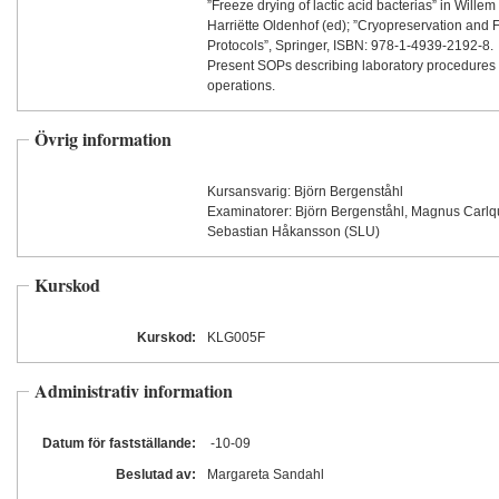
”Freeze drying of lactic acid bacterias” in Willem
Harriëtte Oldenhof (ed); ”Cryopreservation and 
Protocols”, Springer, ISBN: 978-1-4939-2192-8.
Present SOPs describing laboratory procedures 
operations.
Övrig information
Kursansvarig: Björn Bergenståhl
Examinatorer: Björn Bergenståhl, Magnus Carlq
Sebastian Håkansson (SLU)
Kurskod
Kurskod:
KLG005F
Administrativ information
Datum för fastställande:
-10
-09
Beslutad av:
Margareta Sandahl