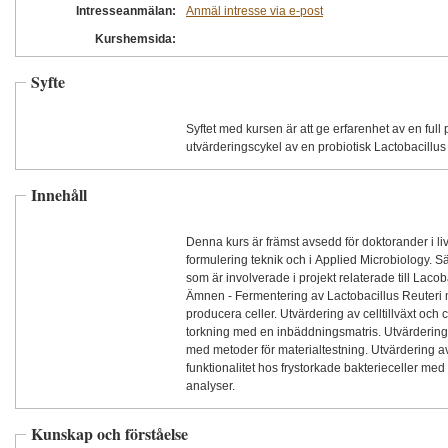
Intresseanmälan:
Anmäl intresse via e-post
Kurshemsida:
Syfte
Syftet med kursen är att ge erfarenhet av en full
utvärderingscykel av en probiotisk Lactobacillus 
Innehåll
Denna kurs är främst avsedd för doktorander i l
formulering teknik och i Applied Microbiology. Sär
som är involverade i projekt relaterade till Lacoba
Ämnen - Fermentering av Lactobacillus Reuteri m
producera celler. Utvärdering av celltillväxt och ce
torkning med en inbäddningsmatris. Utvärdering 
med metoder för materialtestning. Utvärdering av
funktionalitet hos frystorkade bakterieceller med
analyser.
Kunskap och förståelse