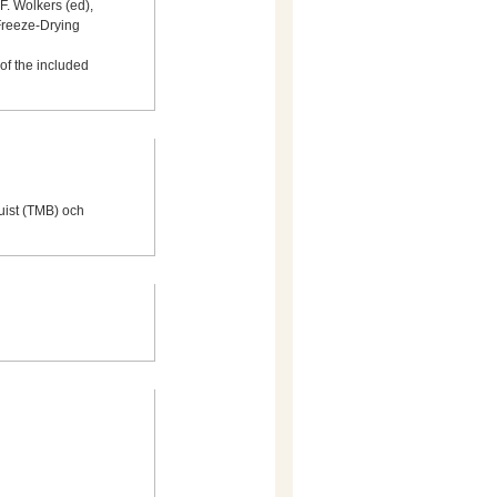
 F. Wolkers (ed),
Freeze-Drying
of the included
uist (TMB) och