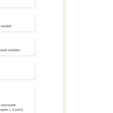
t område.
evanta områden.
s and health
7-9, Chapter 1, 4 and 6.