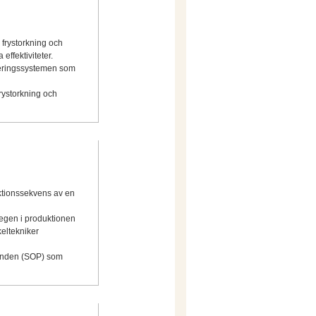
 frystorkning och
effektiviteter.
rderingssystemen som
frystorkning och
duktionssekvens av en
egen i produktionen
eltekniker
randen (SOP) som