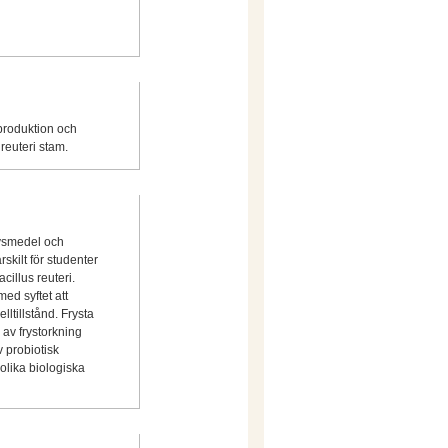
 produktion och
reuteri stam.
ivsmedel och
skilt för studenter
cillus reuteri.
ed syftet att
lltillstånd. Frysta
av frystorkning
 probiotisk
 olika biologiska