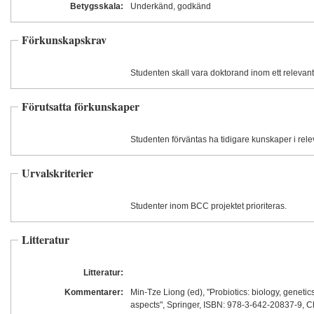
Betygsskala:
Underkänd, godkänd
Förkunskapskrav
Studenten skall vara doktorand inom ett relevan
Förutsatta förkunskaper
Studenten förväntas ha tidigare kunskaper i rel
Urvalskriterier
Studenter inom BCC projektet prioriteras.
Litteratur
Litteratur:
Kommentarer:
Min-Tze Liong (ed), "Probiotics: biology, genetic
aspects", Springer, ISBN: 978-3-642-2083