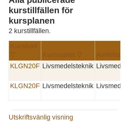
kurstillfällen för
kursplanen
2 kurstillfällen.
Kurskod
▽
Kursnamn ▽
Avdelning
KLGN20F
Livsmedelsteknik
Livsmedels
KLGN20F
Livsmedelsteknik
Livsmedels
Utskriftsvänlig visning