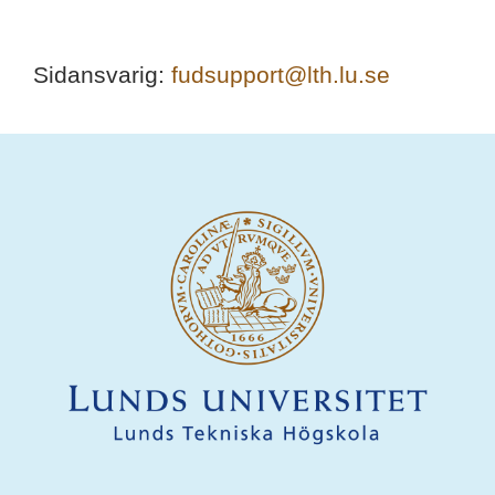
Sidansvarig:
fudsupport@lth.lu.se