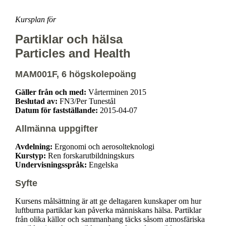
Kursplan för
Partiklar och hälsa
Particles and Health
MAM001F, 6 högskolepoäng
Gäller från och med:
Vårterminen 2015
Beslutad av:
FN3/Per Tunestål
Datum för fastställande:
2015-04-07
Allmänna uppgifter
Avdelning:
Ergonomi och aerosolteknologi
Kurstyp:
Ren forskarutbildningskurs
Undervisningsspråk:
Engelska
Syfte
Kursens målsättning är att ge deltagaren kunskaper om hur
luftburna partiklar kan påverka människans hälsa. Partiklar
från olika källor och sammanhang täcks såsom atmosfäriska