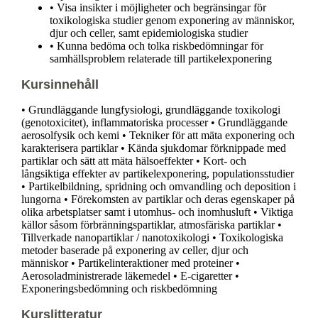
• Visa insikter i möjligheter och begränsingar för
toxikologiska studier genom exponering av människor,
djur och celler, samt epidemiologiska studier
• Kunna bedöma och tolka riskbedömningar för
samhällsproblem relaterade till partikelexponering
Kursinnehåll
• Grundläggande lungfysiologi, grundläggande toxikologi
(genotoxicitet), inflammatoriska processer • Grundläggande
aerosolfysik och kemi • Tekniker för att mäta exponering och
karakterisera partiklar • Kända sjukdomar förknippade med
partiklar och sätt att mäta hälsoeffekter • Kort- och
långsiktiga effekter av partikelexponering, populationsstudier
• Partikelbildning, spridning och omvandling och deposition i
lungorna • Förekomsten av partiklar och deras egenskaper på
olika arbetsplatser samt i utomhus- och inomhusluft • Viktiga
källor såsom förbränningspartiklar, atmosfäriska partiklar •
Tillverkade nanopartiklar / nanotoxikologi • Toxikologiska
metoder baserade på exponering av celler, djur och
människor • Partikelinteraktioner med proteiner •
Aerosoladministrerade läkemedel • E-cigaretter •
Exponeringsbedömning och riskbedömning
Kurslitteratur