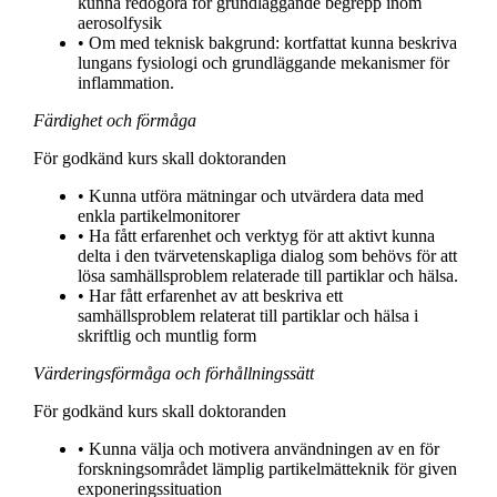
kunna redogöra för grundläggande begrepp inom
aerosolfysik
• Om med teknisk bakgrund: kortfattat kunna beskriva
lungans fysiologi och grundläggande mekanismer för
inflammation.
Färdighet och förmåga
För godkänd kurs skall doktoranden
• Kunna utföra mätningar och utvärdera data med
enkla partikelmonitorer
• Ha fått erfarenhet och verktyg för att aktivt kunna
delta i den tvärvetenskapliga dialog som behövs för att
lösa samhällsproblem relaterade till partiklar och hälsa.
• Har fått erfarenhet av att beskriva ett
samhällsproblem relaterat till partiklar och hälsa i
skriftlig och muntlig form
Värderingsförmåga och förhållningssätt
För godkänd kurs skall doktoranden
• Kunna välja och motivera användningen av en för
forskningsområdet lämplig partikelmätteknik för given
exponeringssituation