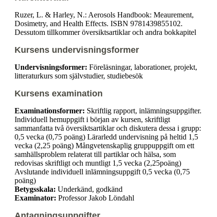
Ruzer, L. & Harley, N.: Aerosols Handbook: Meaurement,
Dosimetry, and Health Effects. ISBN 9781439855102.
Dessutom tillkommer översiktsartiklar och andra bokkapitel
Kursens undervisningsformer
Undervisningsformer:
Föreläsningar, laborationer, projekt,
litteraturkurs som självstudier, studiebesök
Kursens examination
Examinationsformer:
Skriftlig rapport, inlämningsuppgifter.
Individuell hemuppgift i början av kursen, skriftligt
sammanfatta två översiktsartiklar och diskutera dessa i grupp:
0,5 vecka (0,75 poäng) Lärarledd undervisning på heltid 1,5
vecka (2,25 poäng) Mångvetenskaplig gruppuppgift om ett
samhällsproblem relaterat till partiklar och hälsa, som
redovisas skriftligt och muntligt 1,5 vecka (2,25poäng)
Avslutande individuell inlämningsuppgift 0,5 vecka (0,75
poäng)
Betygsskala:
Underkänd, godkänd
Examinator:
Professor Jakob Löndahl
Antagningsuppgifter