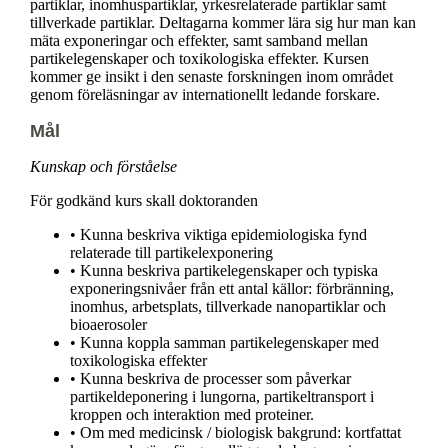
partiklar, inomhuspartiklar, yrkesrelaterade partiklar samt
tillverkade partiklar. Deltagarna kommer lära sig hur man kan
mäta exponeringar och effekter, samt samband mellan
partikelegenskaper och toxikologiska effekter. Kursen
kommer ge insikt i den senaste forskningen inom området
genom föreläsningar av internationellt ledande forskare.
Mål
Kunskap och förståelse
För godkänd kurs skall doktoranden
• Kunna beskriva viktiga epidemiologiska fynd
relaterade till partikelexponering
• Kunna beskriva partikelegenskaper och typiska
exponeringsnivåer från ett antal källor: förbränning,
inomhus, arbetsplats, tillverkade nanopartiklar och
bioaerosoler
• Kunna koppla samman partikelegenskaper med
toxikologiska effekter
• Kunna beskriva de processer som påverkar
partikeldeponering i lungorna, partikeltransport i
kroppen och interaktion med proteiner.
• Om med medicinsk / biologisk bakgrund: kortfattat