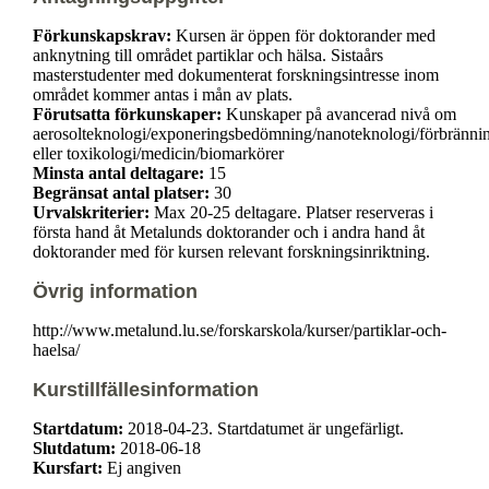
Förkunskapskrav:
Kursen är öppen för doktorander med
anknytning till området partiklar och hälsa. Sistaårs
masterstudenter med dokumenterat forskningsintresse inom
området kommer antas i mån av plats.
Förutsatta förkunskaper:
Kunskaper på avancerad nivå om
aerosolteknologi/exponeringsbedömning/nanoteknologi/förbränni
eller toxikologi/medicin/biomarkörer
Minsta antal deltagare:
15
Begränsat antal platser:
30
Urvalskriterier:
Max 20-25 deltagare. Platser reserveras i
första hand åt Metalunds doktorander och i andra hand åt
doktorander med för kursen relevant forskningsinriktning.
Övrig information
http://www.metalund.lu.se/forskarskola/kurser/partiklar-och-
haelsa/
Kurstillfällesinformation
Startdatum:
2018-04-23. Startdatumet är ungefärligt.
Slutdatum:
2018-06-18
Kursfart:
Ej angiven