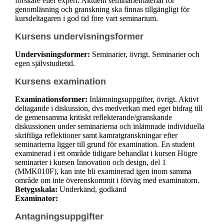
forskare eller expert. Aktuellt seminariematerial för
genomläsning och granskning ska finnas tillgängligt för
kursdeltagaren i god tid före vart seminarium.
Kursens undervisningsformer
Undervisningsformer:
Seminarier, övrigt. Seminarier och
egen självstudietid.
Kursens examination
Examinationsformer:
Inlämningsuppgifter, övrigt. Aktivt
deltagande i diskussion, dvs medverkan med eget bidrag till
de gemensamma kritiskt reflekterande/granskande
diskussionen under seminarierna och inlämnade individuella
skriftliga reflektioner samt kamratgranskningar efter
seminarierna ligger till grund för examination. En student
examinerad i ett område tidigare behandlat i kursen Högre
seminarier i kursen Innovation och design, del 1
(MMK010F), kan inte bli examinerad igen inom samma
område om inte överenskommit i förväg med examinatorn.
Betygsskala:
Underkänd, godkänd
Examinator:
Antagningsuppgifter