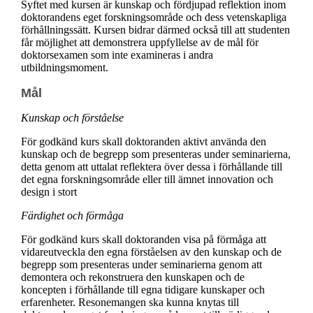
Syftet med kursen är kunskap och fördjupad reflektion inom
doktorandens eget forskningsområde och dess vetenskapliga
förhållningssätt. Kursen bidrar därmed också till att studenten
får möjlighet att demonstrera uppfyllelse av de mål för
doktorsexamen som inte examineras i andra
utbildningsmoment.
Mål
Kunskap och förståelse
För godkänd kurs skall doktoranden aktivt använda den
kunskap och de begrepp som presenteras under seminarierna,
detta genom att uttalat reflektera över dessa i förhållande till
det egna forskningsområde eller till ämnet innovation och
design i stort
Färdighet och förmåga
För godkänd kurs skall doktoranden visa på förmåga att
vidareutveckla den egna förståelsen av den kunskap och de
begrepp som presenteras under seminarierna genom att
demontera och rekonstruera den kunskapen och de
koncepten i förhållande till egna tidigare kunskaper och
erfarenheter. Resonemangen ska kunna knytas till