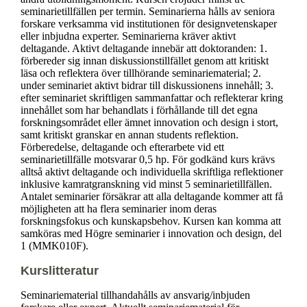
seminarietillfällen per termin. Seminarierna hålls av seniora
forskare verksamma vid institutionen för designvetenskaper
eller inbjudna experter. Seminarierna kräver aktivt
deltagande. Aktivt deltagande innebär att doktoranden: 1.
förbereder sig innan diskussionstillfället genom att kritiskt
läsa och reflektera över tillhörande seminariematerial; 2.
under seminariet aktivt bidrar till diskussionens innehåll; 3.
efter seminariet skriftligen sammanfattar och reflekterar kring
innehållet som har behandlats i förhållande till det egna
forskningsområdet eller ämnet innovation och design i stort,
samt kritiskt granskar en annan students reflektion.
Förberedelse, deltagande och efterarbete vid ett
seminarietillfälle motsvarar 0,5 hp. För godkänd kurs krävs
alltså aktivt deltagande och individuella skriftliga reflektioner
inklusive kamratgranskning vid minst 5 seminarietillfällen.
Antalet seminarier försäkrar att alla deltagande kommer att få
möjligheten att ha flera seminarier inom deras
forskningsfokus och kunskapsbehov. Kursen kan komma att
samköras med Högre seminarier i innovation och design, del
1 (MMK010F).
Kurslitteratur
Seminariematerial tillhandahålls av ansvarig/inbjuden