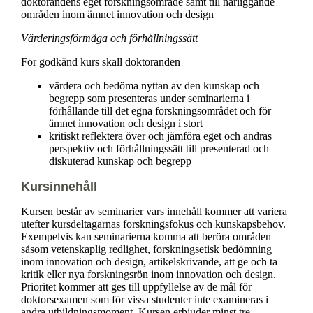
doktorandens eget forskningsområde samt till närliggande
områden inom ämnet innovation och design
Värderingsförmåga och förhållningssätt
För godkänd kurs skall doktoranden
värdera och bedöma nyttan av den kunskap och
begrepp som presenteras under seminarierna i
förhållande till det egna forskningsområdet och för
ämnet innovation och design i stort
kritiskt reflektera över och jämföra eget och andras
perspektiv och förhållningssätt till presenterad och
diskuterad kunskap och begrepp
Kursinnehåll
Kursen består av seminarier vars innehåll kommer att variera
utefter kursdeltagarnas forskningsfokus och kunskapsbehov.
Exempelvis kan seminarierna komma att beröra områden
såsom vetenskaplig redlighet, forskningsetisk bedömning
inom innovation och design, artikelskrivande, att ge och ta
kritik eller nya forskningsrön inom innovation och design.
Prioritet kommer att ges till uppfyllelse av de mål för
doktorsexamen som för vissa studenter inte examineras i
andra utbildningsmoment. Kursen erbjuder minst tre