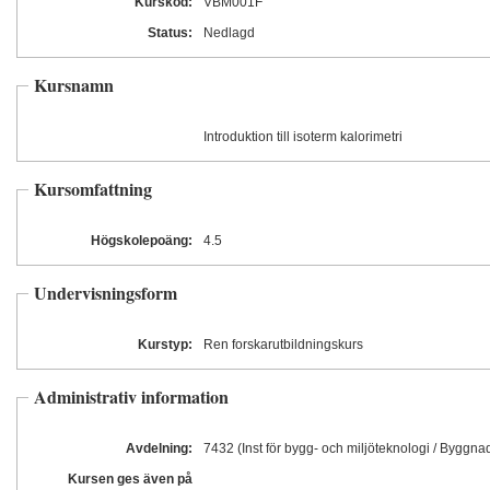
Kurskod:
VBM001F
Status:
Nedlagd
Kursnamn
Introduktion till isoterm kalorimetri
Kursomfattning
Högskolepoäng:
4.5
Undervisningsform
Kurstyp:
Ren forskarutbildningskurs
Administrativ information
Avdelning:
7432 (Inst för bygg- och miljöteknologi / Byggna
Kursen ges även på