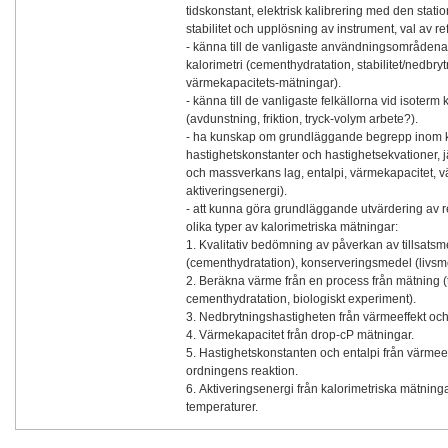
tidskonstant, elektrisk kalibrering med den stat
stabilitet och upplösning av instrument, val av re
- känna till de vanligaste användningsområdena 
kalorimetri (cementhydratation, stabilitet/nedbrytn
värmekapacitets-mätningar).
- känna till de vanligaste felkällorna vid isoterm 
(avdunstning, friktion, tryck-volym arbete?).
- ha kunskap om grundläggande begrepp inom 
hastighetskonstanter och hastighetsekvationer, 
och massverkans lag, entalpi, värmekapacitet, v
aktiveringsenergi).
- att kunna göra grundläggande utvärdering av re
olika typer av kalorimetriska mätningar:
1. Kvalitativ bedömning av påverkan av tillsats
(cementhydratation), konserveringsmedel (livs
2. Beräkna värme från en process från mätning (
cementhydratation, biologiskt experiment).
3. Nedbrytningshastigheten från värmeeffekt och
4. Värmekapacitet från drop-cP mätningar.
5. Hastighetskonstanten och entalpi från värmeef
ordningens reaktion.
6. Aktiveringsenergi från kalorimetriska mätninga
temperaturer.