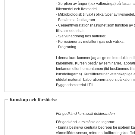
- Sorption av ångor (t ex vattenånga) på fasta mat
läkemedel och livsmedel.
- Mikrobiologisk tillväxt i olika typer av livsmedel.
- Bestämma fasdiagram.
- Cementhydratationshastighet som funktion av 
tillsatsmedelshalt.
- Självurladdning hos batterier.
- Korrosioner av metaller i gas och vätska.
- Frögroning.
I denna kurs kommer jag att ge en introduktion til
kalorimetri. Kursen består av seminarier, laborat
tentamen eller hemtentamen (tid bestämmes ti
kursdeltagarna). Kurslitteratur är vetenskapliga a
utdelat material. Laborationerna görs på kalorim
Byggnadsmaterial LTH.
Kunskap och förståelse
För godkänd kurs skall doktoranden
För godkänd kurs måste deltagarna:
- kunna beskriva centrala begrepp för isoterm kal
värmeflödessensor, referens, kalibreringskoeffici