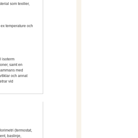
erial som texilier,
t ex temperature och
l isoterm
ioner, samt en
llsammans med
rtiklar och annat
etrar vid
orimetri (termostat,
ent, baslinje,