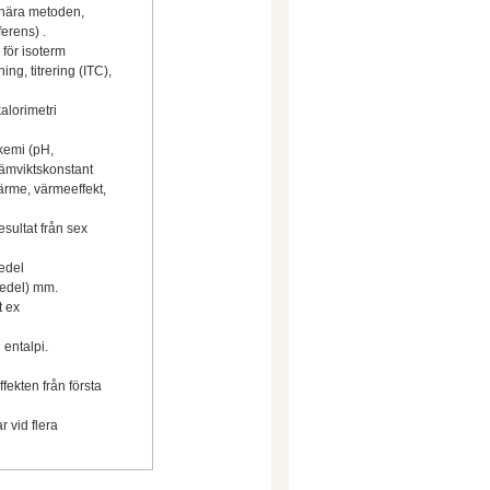
ionära metoden,
ferens) .
för isoterm
ing, titrering (ITC),
kalorimetri
kemi (pH,
jämviktskonstant
ärme, värmeeffekt,
sultat från sex
medel
medel) mm.
t ex
 entalpi.
fekten från första
r vid flera