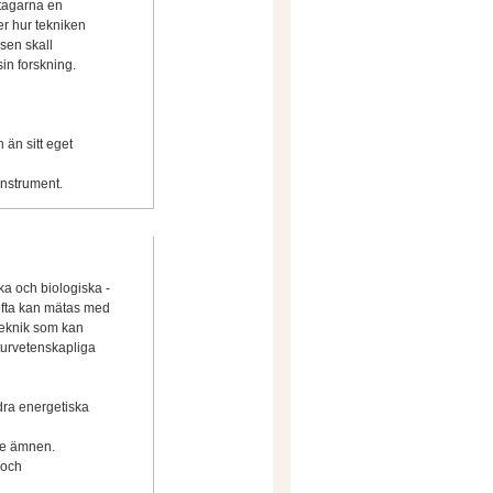
ltagarna en
er hur tekniken
sen skall
in forskning.
 än sitt eget
instrument.
ska och biologiska -
 ofta kan mätas med
 teknik som kan
urvetenskapliga
dra energetiska
de ämnen.
 och