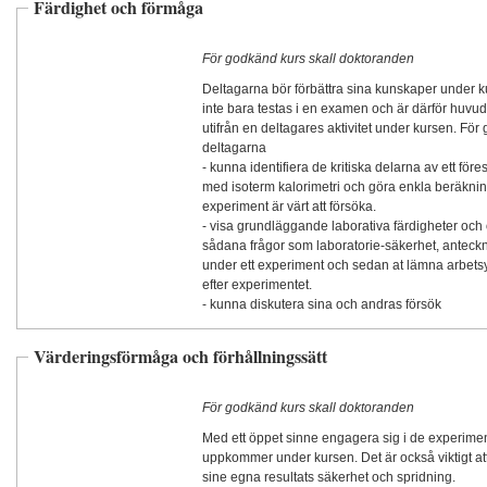
Färdighet och förmåga
För godkänd kurs skall doktoranden
Deltagarna bör förbättra sina kunskaper under k
inte bara testas i en examen och är därför huv
utifrån en deltagares aktivitet under kursen. För
deltagarna
- kunna identifiera de kritiska delarna av ett för
med isoterm kalorimetri och göra enkla beräknin
experiment är värt att försöka.
- visa grundläggande laborativa färdigheter o
sådana frågor som laboratorie-säkerhet, anteckn
under ett experiment och sedan at lämna arbets
efter experimentet.
- kunna diskutera sina och andras försök
Värderingsförmåga och förhållningssätt
För godkänd kurs skall doktoranden
Med ett öppet sinne engagera sig i de experime
uppkommer under kursen. Det är också viktigt 
sine egna resultats säkerhet och spridning.