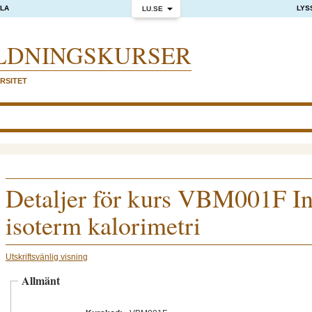
OLA
LYS
LU.SE
LDNINGS­KURSER
RSITET
Detaljer för kurs VBM001F Int
isoterm kalorimetri
Utskriftsvänlig visning
Allmänt