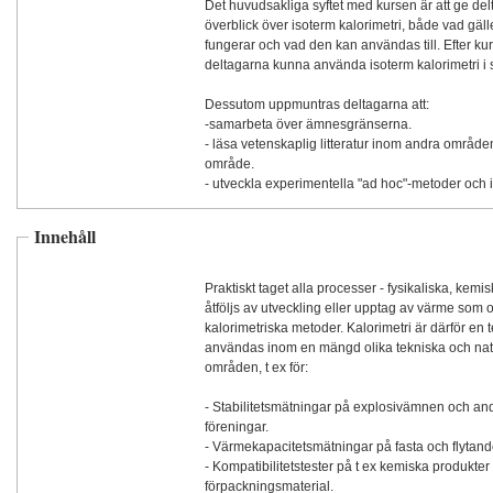
Det huvudsakliga syftet med kursen är att ge de
överblick över isoterm kalorimetri, både vad gäll
fungerar och vad den kan användas till. Efter kur
deltagarna kunna använda isoterm kalorimetri i s
Dessutom uppmuntras deltagarna att:
-samarbeta över ämnesgränserna.
- läsa vetenskaplig litteratur inom andra områden
område.
- utveckla experimentella "ad hoc"-metoder och 
Innehåll
Praktiskt taget alla processer - fysikaliska, kemi
åtföljs av utveckling eller upptag av värme som
kalorimetriska metoder. Kalorimetri är därför en
användas inom en mängd olika tekniska och nat
områden, t ex för:
- Stabilitetsmätningar på explosivämnen och an
föreningar.
- Värmekapacitetsmätningar på fasta och flytan
- Kompatibilitetstester på t ex kemiska produkter
förpackningsmaterial.