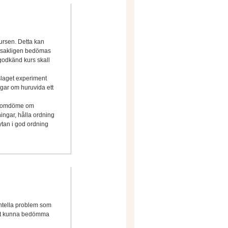
ursen. Detta kan
udsakligen bedömas
 godkänd kurs skall
eslaget experiment
gar om huruvida ett
ch omdöme om
ingar, hålla ordning
ytan i god ordning
ntella problem som
att kunna bedömma