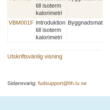
till isoterm
kalorimetri
VBM001F
Introduktion
Byggnadsmateri
till isoterm
kalorimetri
Utskriftsvänlig visning
Sidansvarig:
fudsupport@lth.lu.se