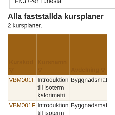
FN3 /Per Tunestål
Alla fastställda kursplaner
2 kursplaner.
Kurskod
Kursnamn
▽
▽
Avdelning ▽
VBM001F
Introduktion
Byggnadsmateri
till isoterm
kalorimetri
VBM001F
Introduktion
Byggnadsmateri
till isoterm