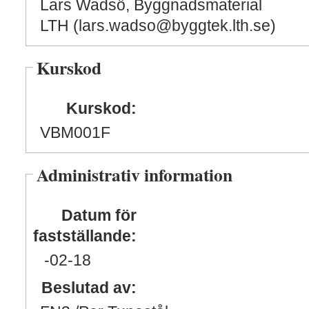
Lars Wadsö, Byggnadsmaterial
LTH (lars.wadso@byggtek.lth.se)
Kurskod
Kurskod:
VBM001F
Administrativ information
Datum för
fastställande:
-02
-18
Beslutad av: