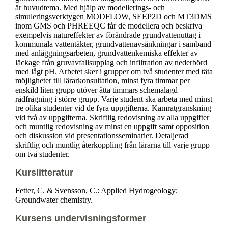
är huvudtema. Med hjälp av modellerings- och
simuleringsverktygen MODFLOW, SEEP2D och MT3DMS
inom GMS och PHREEQC får de modellera och beskriva
exempelvis natureffekter av förändrade grundvattenuttag i
kommunala vattentäkter, grundvattenavsänkningar i samband
med anläggningsarbeten, grundvattenkemiska effekter av
läckage från gruvavfallsupplag och infiltration av nederbörd
med lågt pH. Arbetet sker i grupper om två studenter med täta
möjligheter till lärarkonsultation, minst fyra timmar per
enskild liten grupp utöver åtta timmars schemalagd
rådfrågning i större grupp. Varje student ska arbeta med minst
tre olika studenter vid de fyra uppgifterna. Kamratgranskning
vid två av uppgifterna. Skriftlig redovisning av alla uppgifter
och muntlig redovisning av minst en uppgift samt opposition
och diskussion vid presentationsseminarier. Detaljerad
skriftlig och muntlig återkoppling från lärarna till varje grupp
om två studenter.
Kurslitteratur
Fetter, C. & Svensson, C.: Applied Hydrogeology;
Groundwater chemistry.
Kursens undervisningsformer