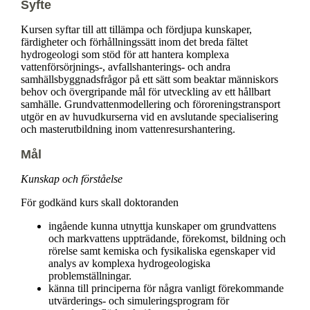
Syfte
Kursen syftar till att tillämpa och fördjupa kunskaper,
färdigheter och förhållningssätt inom det breda fältet
hydrogeologi som stöd för att hantera komplexa
vattenförsörjnings-, avfallshanterings- och andra
samhällsbyggnadsfrågor på ett sätt som beaktar människors
behov och övergripande mål för utveckling av ett hållbart
samhälle. Grundvattenmodellering och föroreningstransport
utgör en av huvudkurserna vid en avslutande specialisering
och masterutbildning inom vattenresurshantering.
Mål
Kunskap och förståelse
För godkänd kurs skall doktoranden
ingående kunna utnyttja kunskaper om grundvattens
och markvattens uppträdande, förekomst, bildning och
rörelse samt kemiska och fysikaliska egenskaper vid
analys av komplexa hydrogeologiska
problemställningar.
känna till principerna för några vanligt förekommande
utvärderings- och simuleringsprogram för