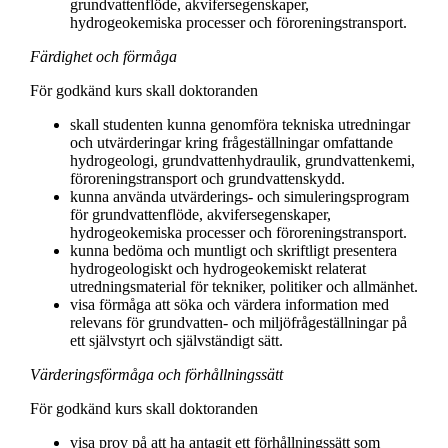
grundvattenflöde, akvifersegenskaper,
hydrogeokemiska processer och föroreningstransport.
Färdighet och förmåga
För godkänd kurs skall doktoranden
skall studenten kunna genomföra tekniska utredningar
och utvärderingar kring frågeställningar omfattande
hydrogeologi, grundvattenhydraulik, grundvattenkemi,
föroreningstransport och grundvattenskydd.
kunna använda utvärderings- och simuleringsprogram
för grundvattenflöde, akvifersegenskaper,
hydrogeokemiska processer och föroreningstransport.
kunna bedöma och muntligt och skriftligt presentera
hydrogeologiskt och hydrogeokemiskt relaterat
utredningsmaterial för tekniker, politiker och allmänhet.
visa förmåga att söka och värdera information med
relevans för grundvatten- och miljöfrågeställningar på
ett självstyrt och självständigt sätt.
Värderingsförmåga och förhållningssätt
För godkänd kurs skall doktoranden
visa prov på att ha antagit ett förhållningssätt som