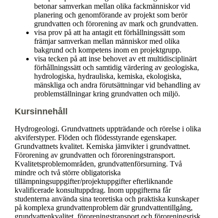
betonar samverkan mellan olika fackmänniskor vid
planering och genomförande av projekt som berör
grundvatten och förorening av mark och grundvatten.
visa prov på att ha antagit ett förhållningssätt som
främjar samverkan mellan människor med olika
bakgrund och kompetens inom en projektgrupp.
visa tecken på att inse behovet av ett multidisciplinärt
förhållningssätt och samtidig värdering av geologiska,
hydrologiska, hydrauliska, kemiska, ekologiska,
mänskliga och andra förutsättningar vid behandling av
problemställningar kring grundvatten och miljö.
Kursinnehåll
Hydrogeologi. Grundvattnets uppträdande och rörelse i olika
akviferstyper. Flöden och flödesstyrande egenskaper.
Grundvattnets kvalitet. Kemiska jämvikter i grundvattnet.
Förorening av grundvatten och föroreningstransport.
Kvalitetsproblemområden, grundvattenförsurning. Två
mindre och två större obligatoriska
tillämpningsuppgifter/projektuppgifter efterliknande
kvalificerade konsultuppdrag. Inom uppgifterna får
studenterna använda sina teoretiska och praktiska kunskaper
på komplexa grundvattenproblem där grundvattentillgång,
grundvattenkvalitet, föroreningstransport och föroreningsrisk