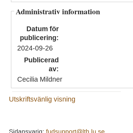
Administrativ information
Datum för
publicering:
2024
-09
-26
Publicerad
av:
Cecilia Mildner
Utskriftsvänlig visning
Sidansvarig:
fudsupport@lth.lu.se