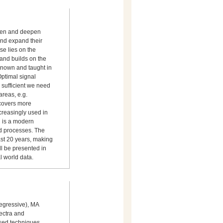
aden and deepen
and expand their
se lies on the
 and builds on the
known and taught in
Optimal signal
 sufficient we need
reas, e.g.
covers more
creasingly used in
h is a modern
nd processes. The
ast 20 years, making
ll be presented in
l world data.
regressive), MA
ectra and
sed techniques.