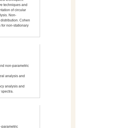
ive techniques and
ation of circular
lysis. Non-
 distribution. Cohen
 for non-stationary
 and non-parametric
tral analysis and
ncy analysis and
 spectra.
n-parametric