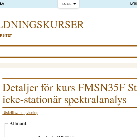
OLA
LYS
LU.SE
LDNINGS­KURSER
RSITET
Detaljer för kurs FMSN35F St
icke-stationär spektralanalys
Utskriftsvänlig visning
Allmänt