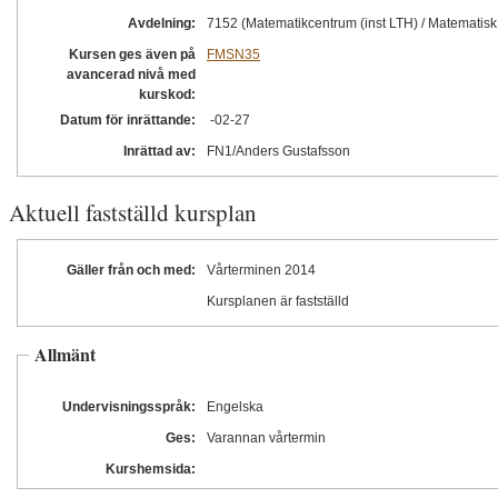
Avdelning:
7152 (Matematikcentrum (inst LTH) / Matematisk s
Kursen ges även på
FMSN35
avancerad nivå med
kurskod:
Datum för inrättande:
-02
-27
Inrättad av:
FN1/Anders Gustafsson
Aktuell fastställd kursplan
Gäller från och med:
Vårterminen 2014
Kursplanen är fastställd
Allmänt
Undervisningsspråk:
Engelska
Ges:
Varannan vårtermin
Kurshemsida: