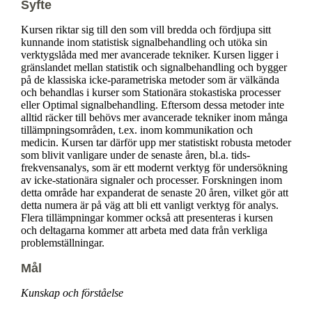
Syfte
Kursen riktar sig till den som vill bredda och fördjupa sitt
kunnande inom statistisk signalbehandling och utöka sin
verktygslåda med mer avancerade tekniker. Kursen ligger i
gränslandet mellan statistik och signalbehandling och bygger
på de klassiska icke-parametriska metoder som är välkända
och behandlas i kurser som Stationära stokastiska processer
eller Optimal signalbehandling. Eftersom dessa metoder inte
alltid räcker till behövs mer avancerade tekniker inom många
tillämpningsområden, t.ex. inom kommunikation och
medicin. Kursen tar därför upp mer statistiskt robusta metoder
som blivit vanligare under de senaste åren, bl.a. tids-
frekvensanalys, som är ett modernt verktyg för undersökning
av icke-stationära signaler och processer. Forskningen inom
detta område har expanderat de senaste 20 åren, vilket gör att
detta numera är på väg att bli ett vanligt verktyg för analys.
Flera tillämpningar kommer också att presenteras i kursen
och deltagarna kommer att arbeta med data från verkliga
problemställningar.
Mål
Kunskap och förståelse