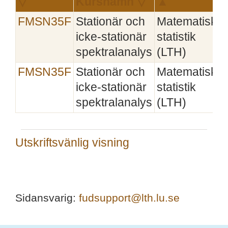
▽
Kursnamn ▽
▲
I
FMSN35F
Stationär och
Matematisk
2
icke-stationär
statistik
spektralanalys
(LTH)
FMSN35F
Stationär och
Matematisk
2
icke-stationär
statistik
spektralanalys
(LTH)
Utskriftsvänlig visning
Sidansvarig:
fudsupport@lth.lu.se