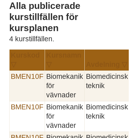
Alla publicerade
kurstillfällen för
kursplanen
4 kurstillfällen.
Kurskod
Kursnamn
▽
▽
Avdelning ▽
In
BMEN10F
Biomekanik
Biomedicinsk
2
för
teknik
vävnader
BMEN10F
Biomekanik
Biomedicinsk
2
för
teknik
vävnader
BMEN10F
Biomekanik
Biomedicinsk
2