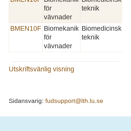
för
teknik
vävnader
BMEN10F
Biomekanik
Biomedicinsk
för
teknik
vävnader
Utskriftsvänlig visning
Sidansvarig:
fudsupport@lth.lu.se