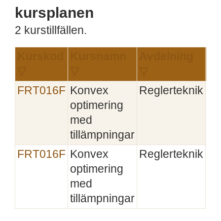
kursplanen
2 kurstillfällen.
Kurskod
Kursnamn
Avdelning
▽
▽
▽
In
FRT016F
Konvex
Reglerteknik
20
optimering
med
tillämpningar
FRT016F
Konvex
Reglerteknik
optimering
med
tillämpningar