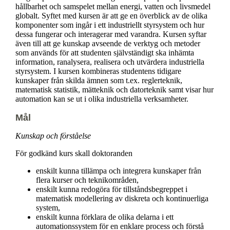
hållbarhet och samspelet mellan energi, vatten och livsmedel
globalt. Syftet med kursen är att ge en överblick av de olika
komponenter som ingår i ett industriellt styrsystem och hur
dessa fungerar och interagerar med varandra. Kursen syftar
även till att ge kunskap avseende de verktyg och metoder
som används för att studenten självständigt ska inhämta
information, ranalysera, realisera och utvärdera industriella
styrsystem. I kursen kombineras studentens tidigare
kunskaper från skilda ämnen som t.ex. reglerteknik,
matematisk statistik, mätteknik och datorteknik samt visar hur
automation kan se ut i olika industriella verksamheter.
Mål
Kunskap och förståelse
För godkänd kurs skall doktoranden
enskilt kunna tillämpa och integrera kunskaper från
flera kurser och teknikområden,
enskilt kunna redogöra för tillståndsbegreppet i
matematisk modellering av diskreta och kontinuerliga
system,
enskilt kunna förklara de olika delarna i ett
automationssystem för en enklare process och förstå