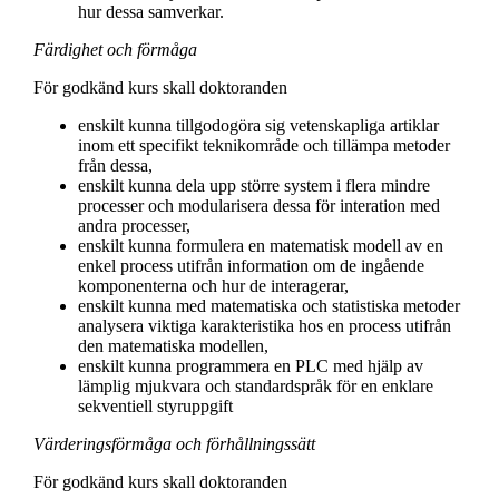
hur dessa samverkar.
Färdighet och förmåga
För godkänd kurs skall doktoranden
enskilt kunna tillgodogöra sig vetenskapliga artiklar
inom ett specifikt teknikområde och tillämpa metoder
från dessa,
enskilt kunna dela upp större system i flera mindre
processer och modularisera dessa för interation med
andra processer,
enskilt kunna formulera en matematisk modell av en
enkel process utifrån information om de ingående
komponenterna och hur de interagerar,
enskilt kunna med matematiska och statistiska metoder
analysera viktiga karakteristika hos en process utifrån
den matematiska modellen,
enskilt kunna programmera en PLC med hjälp av
lämplig mjukvara och standardspråk för en enklare
sekventiell styruppgift
Värderingsförmåga och förhållningssätt
För godkänd kurs skall doktoranden