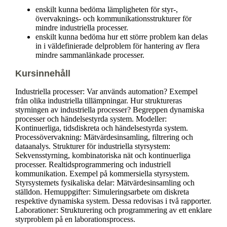
enskilt kunna bedöma lämpligheten för styr-,
övervaknings- och kommunikationsstrukturer för
mindre industriella processer.
enskilt kunna bedöma hur ett större problem kan delas
in i väldefinierade delproblem för hantering av flera
mindre sammanlänkade processer.
Kursinnehåll
Industriella processer: Var används automation? Exempel
från olika industriella tillämpningar. Hur struktureras
styrningen av industriella processer? Begreppen dynamiska
processer och händelsestyrda system. Modeller:
Kontinuerliga, tidsdiskreta och händelsestyrda system.
Processövervakning: Mätvärdesinsamling, filtrering och
dataanalys. Strukturer för industriella styrsystem:
Sekvensstyrning, kombinatoriska nät och kontinuerliga
processer. Realtidsprogrammering och industriell
kommunikation. Exempel på kommersiella styrsystem.
Styrsystemets fysikaliska delar: Mätvärdesinsamling och
ställdon. Hemuppgifter: Simuleringsarbete om diskreta
respektive dynamiska system. Dessa redovisas i två rapporter.
Laborationer: Strukturering och programmering av ett enklare
styrproblem på en laborationsprocess.