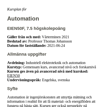
Kursplan för
Automation
EIEN50F, 7.5 högskolepoäng
Gäller från och med:
Vårterminen 2021
Beslutad av:
Professor Thomas Johansson
Datum för fastställande:
2021-06-24
Allmänna uppgifter
Avdelning:
Industriell elektroteknik och automation
Kurstyp:
Gemensam kurs, avancerad nivå och forskarnivå
Kursen ges även på avancerad nivå med kurskod:
EIEN50
Undervisningsspråk:
Engelska, svenska
Syfte
Automation är ingenjörskonsten att utnyttja mätning och
information i realtid för att få material- och energiflöden att
fungera på bästa sätt. Kursen ger också perspektiv på