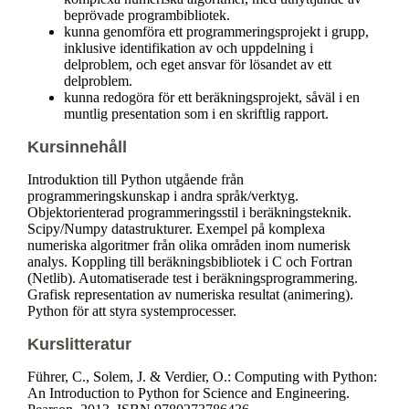
beprövade programbibliotek.
kunna genomföra ett programmeringsprojekt i grupp,
inklusive identifikation av och uppdelning i
delproblem, och eget ansvar för lösandet av ett
delproblem.
kunna redogöra för ett beräkningsprojekt, såväl i en
muntlig presentation som i en skriftlig rapport.
Kursinnehåll
Introduktion till Python utgående från
programmeringskunskap i andra språk/verktyg.
Objektorienterad programmeringsstil i beräkningsteknik.
Scipy/Numpy datastrukturer. Exempel på komplexa
numeriska algoritmer från olika områden inom numerisk
analys. Koppling till beräkningsbibliotek i C och Fortran
(Netlib). Automatiserade test i beräkningsprogrammering.
Grafisk representation av numeriska resultat (animering).
Python för att styra systemprocesser.
Kurslitteratur
Führer, C., Solem, J. & Verdier, O.: Computing with Python:
An Introduction to Python for Science and Engineering.