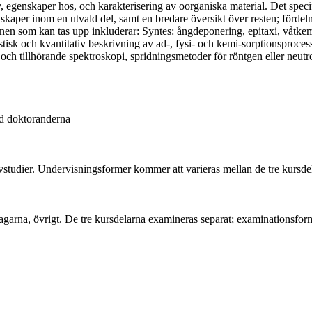
, egenskaper hos, och karakterisering av oorganiska material. Det specif
kaper inom en utvald del, samt en bredare översikt över resten; förde
en som kan tas upp inkluderar: Syntes: ångdeponering, epitaxi, våtkemi
isk och kvantitativ beskrivning av ad-, fysi- och kemi-sorptionsproces
ch tillhörande spektroskopi, spridningsmetoder för röntgen eller neutr
ed doktoranderna
älvstudier. Undervisningsformer kommer att varieras mellan de tre kursde
tagarna, övrigt. De tre kursdelarna examineras separat; examinationsfo