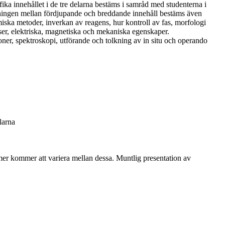
ika innehållet i de tre delarna bestäms i samråd med studenterna i
lningen mellan fördjupande och breddande innehåll bestäms även
ska metoder, inverkan av reagens, hur kontroll av fas, morfologi
ser, elektriska, magnetiska och mekaniska egenskaper.
oner, spektroskopi, utförande och tolkning av in situ och operando
larna
rmer kommer att variera mellan dessa. Muntlig presentation av