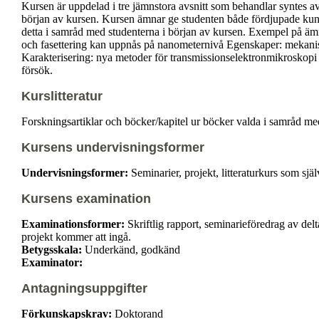
Kursen är uppdelad i tre jämnstora avsnitt som behandlar syntes av
början av kursen. Kursen ämnar ge studenten både fördjupade kuns
detta i samråd med studenterna i början av kursen. Exempel på ämn
och fasettering kan uppnås på nanometernivå Egenskaper: mekanist
Karakterisering: nya metoder för transmissionselektronmikroskopi o
försök.
Kurslitteratur
Forskningsartiklar och böcker/kapitel ur böcker valda i samråd m
Kursens undervisningsformer
Undervisningsformer:
Seminarier, projekt, litteraturkurs som sj
Kursens examination
Examinationsformer:
Skriftlig rapport, seminarieföredrag av del
projekt kommer att ingå.
Betygsskala:
Underkänd, godkänd
Examinator:
Antagningsuppgifter
Förkunskapskrav:
Doktorand