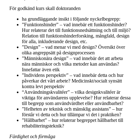
För godkänd kurs skall doktoranden
ha grundläggande insikt i följande nyckelbegrepp:
”Funktionshinder” – vad innebär ett funktionshinder?
Hur relaterar det till funktionsnedsättning och till miljö?
Relation till funktionshinderforsking, mångfald, design
för alla, inkluderande design, etc.
”Design” – vad menar vi med design? Översikt över
olika angreppsätt på designprocessen
”Människonära design” – vad innebär det att arbeta
nära människor och vilka metoder kan användas?
Innefattar även etik
”Individens perspektiv” – vad innebär detta och hur
påverkar det vårt arbete? Medicinskt/socialt synsätt
kontra levt perspektiv
“Användningskvalitéer” – vilka designkvalitéer är
viktiga för användarens upplevelse? Hur relaterar dessa
till begrepp som användvärdhet eller användbarhet?
”Helheten av teknisk och mänsklig assistans” – hur
förstår vi detta och hur tillämpar vi det i praktiken?
”Hållbarhet” – hur relaterar begreppet hållbarhet till
rehabiliteringsteknik?
Färdighet och förmåga