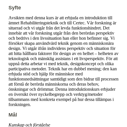
Syfte
Avsikten med denna kurs är att erbjuda en introduktion till
ämnet Rehabiliteringsteknik och till Certec. Vår forskning är
situerad och vi utgår från det levda funktionshindret. Det
innebär att vår forskning utgår från den berördas perspektiv
och bedrivs i den livssituation han eller hon befinner sig. Vi
försöker skapa användvärd teknik genom en människonära
design. Vi utgår ifrån individens perspektiv och situation för
att hitta hållbara faktorer för design av en helhet – helheten av
teknologisk och mänsklig assistans i ett livsperspektiv. För att
uppnå detta arbetar vi med teknik, designkoncept och olika
participativa metoder. Teknik har en dubbel mening; den kan
erbjuda stöd och hjälp för människor med
funktionsnedsättningar samtidigt som den bidrar till processen
att förstå de berörda människorna och deras behov,
önskningar och drömmar. Denna introduktionskurs erbjuder
en översikt över nyckelbegrepp och verktyg/metoder
tillsammans med konkreta exempel på hur dessa tillämpas i
forskningen.
Mål
Kunskap och förståelse