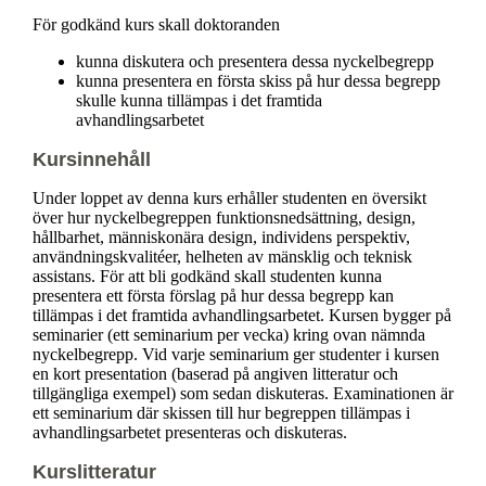
För godkänd kurs skall doktoranden
kunna diskutera och presentera dessa nyckelbegrepp
kunna presentera en första skiss på hur dessa begrepp
skulle kunna tillämpas i det framtida
avhandlingsarbetet
Kursinnehåll
Under loppet av denna kurs erhåller studenten en översikt
över hur nyckelbegreppen funktionsnedsättning, design,
hållbarhet, människonära design, individens perspektiv,
användningskvalitéer, helheten av mänsklig och teknisk
assistans. För att bli godkänd skall studenten kunna
presentera ett första förslag på hur dessa begrepp kan
tillämpas i det framtida avhandlingsarbetet. Kursen bygger på
seminarier (ett seminarium per vecka) kring ovan nämnda
nyckelbegrepp. Vid varje seminarium ger studenter i kursen
en kort presentation (baserad på angiven litteratur och
tillgängliga exempel) som sedan diskuteras. Examinationen är
ett seminarium där skissen till hur begreppen tillämpas i
avhandlingsarbetet presenteras och diskuteras.
Kurslitteratur