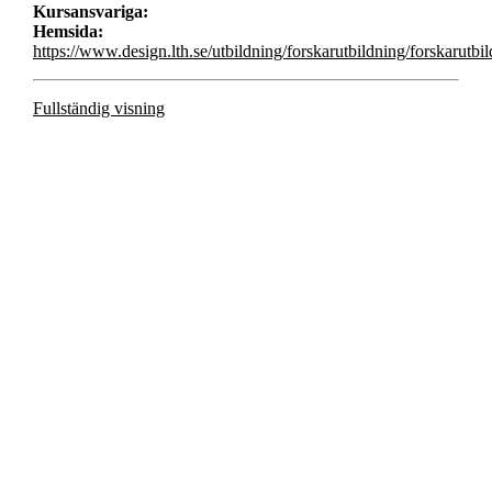
Kursansvariga:
Hemsida:
https://www.design.lth.se/utbildning/forskarutbildning/forskarutbi
Fullständig visning